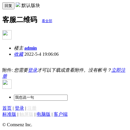
默认版块
回复
客服二维码
看全部
楼主
admin
收藏
2022-5-4 19:06:06
附件:
您需要
登录
才可以下载或查看附件。没有帐号？
立即注
册
首页
|
登录
|
注册
标准版
|
触屏版
|
电脑版
|
客户端
© Comsenz Inc.